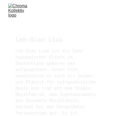
Leh-Qiao Liao
Leh-Qiao Liao ist als Sohn 
taiwanischer Eltern in 
Deutschland geboren und 
aufgewachsen. Schon früh 
begeisterte er sich als Geiger 
und Pianist für zeitgenössische 
Musik und trat mit dem Studio 
Musikfabrik, dem Jugendensemble 
des Ensemble Musikfabrik, 
zweimal bei den Darmstädter 
Ferienkursen auf. Er ist 