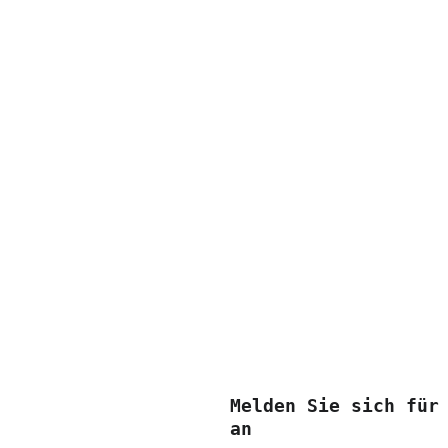
Formate führte sie auch
darunter Solastalgia am
Atouis Extended Playgro
International Ensemble 
Bühnenakademie, wo sie 
could get out of my hea
die ortsspezifische Int
entwickelte, deren Küns
ist. Ab 2026 ist sie Ak
und der Concerto21. Dur
kollaborative Prozesse 
Begegnung, Aufmerksamke
Melden Sie sich für
an