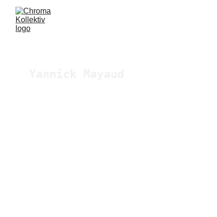
Yannick Mayaud
Yannick ist ein Dirigent mit 
besonderem Interesse an neuen 
Kompositionen und der 
Erschließung neuer 
Publikumssegmente. Er hat 
etliche Werke uraufgeführt, 
darunter einige während seiner 
seiner Zeit als Dirigent an der 
Akademie des Ensemble Modern in 
Frankfurt (IEMA) sowie im 
Rahmen seiner Teilnahme am 