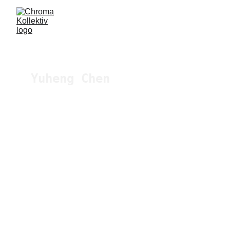
Yuheng Chen
Yuheng Chen erhielt ab seinem 
fünften Lebensjahr 
Klavierunterricht in China und 
studierte ab 2017 u.a. bei 
Clara Iannotta und Michael 
Jarrell (Komposition) sowie 
Karlheinz Essl 
(elektroakustische Komposition) 
an der Universität für Musik 
und darstellende Kunst Wien 
(mdw). Zusätzlich absolvierte 